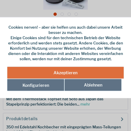
Cookies nerven! – aber sie helfen uns auch dabei unsere Arbeit
Dieser Artikel steht derzeit nicht zur Verfügung!
besser zu machen.
Einige Cookies sind für den technischen Betrieb der Website
63,95 € *
erforderlich und werden stets gesetzt. Andere Cookies, die den
Komfort bei Nutzung unserer Website erhöhen, der Werbung
inkl. MwSt.
zzgl. Versandkosten
dienen oder die Interaktion mit anderen Websites vereinfachen
sollen, werden nur mit deiner Zustimmung gesetzt.
Merken
Hersteller-Nr.:
OD-TSK
Akzeptieren
Ablehnen
Konfigurieren
Beschreibung
Mit dem Thermostack Topfset hat Soto aus Japan das
Stapelprinzip perfektioniert: Die beiden...
mehr
Produktdetails
350 ml Edelstahl Kochbecher mit eingeprägten Mass-Teilungen