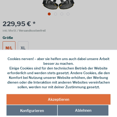
229,95 € *
inkl. MwSt.
/ Versandkostenfrei!
Größe
M/L
XL
Cookies nerven! – aber sie helfen uns auch dabei unsere Arbeit
besser zu machen.
Einige Cookies sind für den technischen Betrieb der Website
Online bestellen
Ladenabholung
erforderlich und werden stets gesetzt. Andere Cookies, die den
Komfort bei Nutzung unserer Website erhöhen, der Werbung
vorrätig | Lieferzeit 1-3 Werktage
dienen oder die Interaktion mit anderen Websites vereinfachen
sollen, werden nur mit deiner Zustimmung gesetzt.
In den
Warenkorb
Akzeptieren
Merken
Ablehnen
Konfigurieren
Hersteller-Nr.:
W0082DR03-M-L