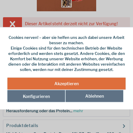
Dieser Artikel steht derzeit nicht zur Verfügung!
6,95 € *
Cookies nerven! – aber sie helfen uns auch dabei unsere Arbeit
besser zu machen.
Inhalt:
0.02 kg (347,50 € * / 1 kg)
Einige Cookies sind für den technischen Betrieb der Website
erforderlich und werden stets gesetzt. Andere Cookies, die den
inkl. MwSt.
zzgl. Versandkosten
Komfort bei Nutzung unserer Website erhöhen, der Werbung
dienen oder die Interaktion mit anderen Websites vereinfachen
Merken
sollen, werden nur mit deiner Zustimmung gesetzt.
Hersteller-Nr.:
CRS-BBQ
Akzeptieren
Ablehnen
Konfigurieren
Beschreibung
Ein verrücktes Geschenk oder ein leckerer Snack? Eine knusprige
Herausforderung oder das Protein...
mehr
Produktdetails