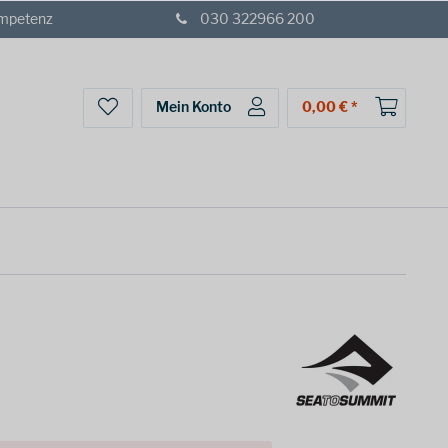
ompetenz
030 322966 200
Mein Konto
0,00 € *