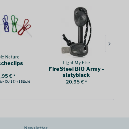
ic Nature
checlips
Light My Fire
FireSteel BIO Army -
slatyblack
,95 € *
20,95 € *
ück
(0,41 € * / 1 Stück)
Newsletter