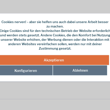
Cookies nerven! – aber sie helfen uns auch dabei unsere Arbeit besser
 X-Bowl zu klein ist. Die unzerbrechliche Schale wird zum Transport platzs
zu machen.
mmer eine gute Wahl.
Einige Cookies sind für den technischen Betrieb der Website erforderlic
und werden stets gesetzt. Andere Cookies, die den Komfort bei Nutzun
lzeit! Gefaltet ist die XL-Bowl auch gut als Teller zu verwenden.
unserer Website erhöhen, der Werbung dienen oder die Interaktion mit
anderen Websites vereinfachen sollen, werden nur mit deiner
Zustimmung gesetzt.
Akzeptieren
Ablehnen
Konfigurieren