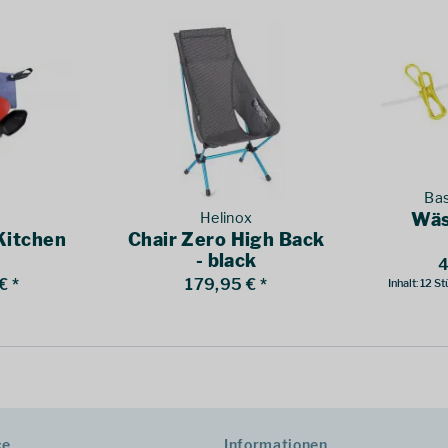
Bas
Helinox
Wäs
 Kitchen
Chair Zero High Back
- black
4
€ *
179,95 € *
Inhalt:
12 St
ce
Informationen