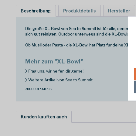
Beschreibung
Produktdetails
Hersteller
Die große XL-Bowl von Sea to Summit ist für alle, denen die
sich gut reinigen. Outdoor unterwegs sind die XL-Bowls i
Ob Müsli oder Pasta - die XL-Bowl hat Platz für deine XL Mah
Mehr zum "XL-Bowl"
Frag uns, wir helfen dir gerne!
Weitere Artikel von Sea to Summit
2000001734698
Kunden kauften auch