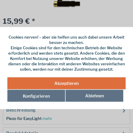
15,99 € *
inkl. MwSt.
zzgl. Versandkosten
Cookies nerven! – aber sie helfen uns auch dabei unsere Arbeit
Online bestellen
Ladenabholung
besser zu machen.
Einige Cookies sind für den technischen Betrieb der Website
vorrätig | Lieferzeit 1-3 Werktage
erforderlich und werden stets gesetzt. Andere Cookies, die den
Komfort bei Nutzung unserer Website erhöhen, der Werbung
In den
Warenkorb
dienen oder die Interaktion mit anderen Websites vereinfachen
sollen, werden nur mit deiner Zustimmung gesetzt.
Merken
Akzeptieren
Hersteller-Nr.:
P730850
Ablehnen
Konfigurieren
Beschreibung
Piezo für EasyLight
mehr