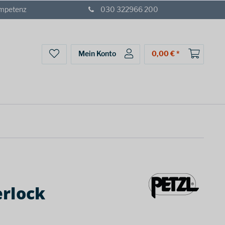
ompetenz
030 322966 200
Mein Konto
0,00 € *
erlock