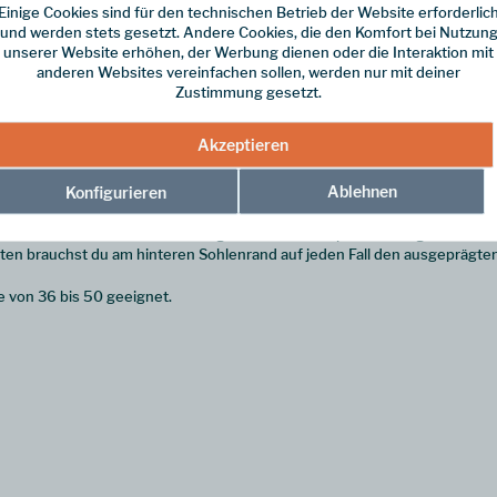
Einige Cookies sind für den technischen Betrieb der Website erforderlic
und werden stets gesetzt. Andere Cookies, die den Komfort bei Nutzun
unserer Website erhöhen, der Werbung dienen oder die Interaktion mit
anderen Websites vereinfachen sollen, werden nur mit deiner
Zustimmung gesetzt.
Akzeptieren
ggressiven Frontzacken und der ultrarobusten Bauweise optimal für das E
ie Eisen gute Tragfähigkeit. Antistollplatten sind dabei, sodass das V
Ablehnen
Konfigurieren
icheren Halt.
rne sowohl mit Körbchenbindung als auch mit Step-In Bindung arbeiten. 
nten brauchst du am hinteren Sohlenrand auf jeden Fall den ausgeprägt
e von 36 bis 50 geeignet.
"