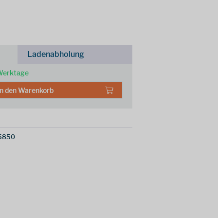
Ladenabholung
 Werktage
In den
Warenkorb
5850