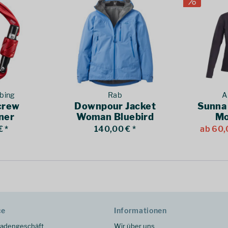
mbing
Rab
A
crew
Downpour Jacket
Sunna
ner
Woman Bluebird
Mo
Dark Bluebird
€ *
140,00 € *
ab 60,
ce
Informationen
adengeschäft
Wir über uns