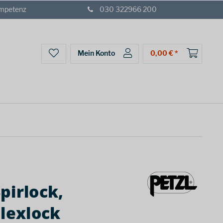
ompetenz
030 322966 200
Mein Konto
0,00 € *
pirlock,
Flexlock