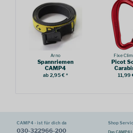
Arno
Fixe Cli
Spannriemen
Picot S
CAMP4
Carabi
ab 2,95 € *
11,99 
CAMP4 - ist für dich da
Shop Servi
030-322966-200
Das CAMP4 L