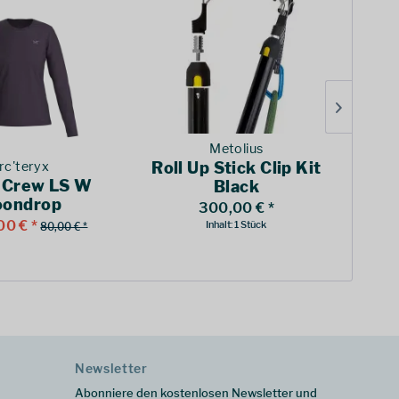
Metolius
rc'teryx
Roll Up Stick Clip Kit
 Crew LS W
Acc
Black
ondrop
300,00 € *
00 € *
Inhalt:
1 Stück
80,00 € *
Newsletter
Abonniere den kostenlosen Newsletter und