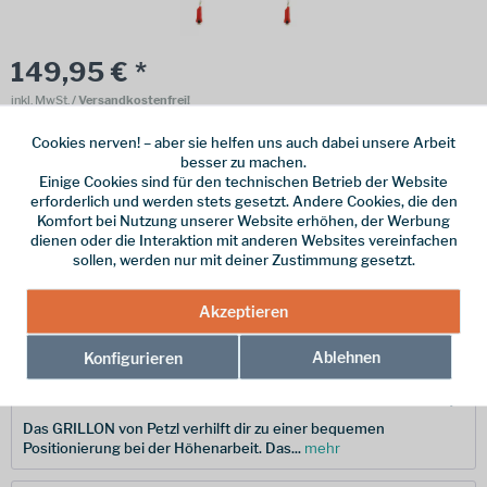
149,95 € *
inkl. MwSt.
/ Versandkostenfrei!
Online bestellen
Ladenabholung
Cookies nerven! – aber sie helfen uns auch dabei unsere Arbeit
besser zu machen.
vorrätig | Lieferzeit 1-3 Werktage
Einige Cookies sind für den technischen Betrieb der Website
erforderlich und werden stets gesetzt. Andere Cookies, die den
In den
Warenkorb
Komfort bei Nutzung unserer Website erhöhen, der Werbung
dienen oder die Interaktion mit anderen Websites vereinfachen
sollen, werden nur mit deiner Zustimmung gesetzt.
Merken
Akzeptieren
Hersteller-Nr.:
L052AA02
Ablehnen
Konfigurieren
Beschreibung
Das GRILLON von Petzl verhilft dir zu einer bequemen
Positionierung bei der Höhenarbeit. Das...
mehr