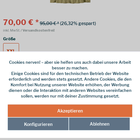
70,00 € *
95,00 € *
(26,32% gespart)
inkl. MwSt.
/ Versandkostenfrei!
Größe
XXL
Cookies nerven! – aber sie helfen uns auch dabei unsere Arbeit
besser zu machen.
Einige Cookies sind für den technischen Betrieb der Website
Online bestellen
Ladenabholung
erforderlich und werden stets gesetzt. Andere Cookies, die den
Komfort bei Nutzung unserer Website erhöhen, der Werbung
vorrätig | Lieferzeit 1-3 Werktage
dienen oder die Interaktion mit anderen Websites vereinfachen
sollen, werden nur mit deiner Zustimmung gesetzt.
In den
Warenkorb
Akzeptieren
Merken
Ablehnen
Konfigurieren
Hersteller-Nr.:
41825-GMTG-XXL