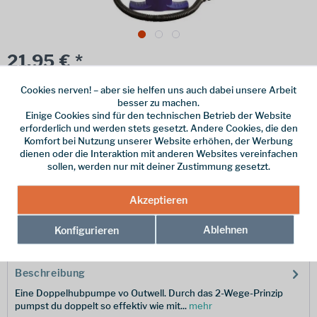
21,95 € *
inkl. MwSt.
zzgl. Versandkosten
Cookies nerven! – aber sie helfen uns auch dabei unsere Arbeit
besser zu machen.
Online bestellen
Ladenabholung
Einige Cookies sind für den technischen Betrieb der Website
erforderlich und werden stets gesetzt. Andere Cookies, die den
vorrätig | Lieferzeit 1-3 Werktage
Komfort bei Nutzung unserer Website erhöhen, der Werbung
dienen oder die Interaktion mit anderen Websites vereinfachen
In den
Warenkorb
sollen, werden nur mit deiner Zustimmung gesetzt.
Merken
Akzeptieren
Hersteller-Nr.:
590320
Ablehnen
Konfigurieren
Beschreibung
Eine Doppelhubpumpe vo Outwell. Durch das 2-Wege-Prinzip
pumpst du doppelt so effektiv wie mit...
mehr