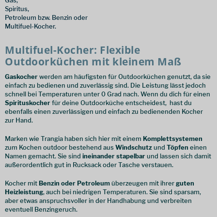
Gas,
Spiritus,
Petroleum bzw. Benzin oder
Multifuel-Kocher.
Multifuel-Kocher: Flexible
Outdoorküchen mit kleinem Maß
Gaskocher
werden am häufigsten für Outdoorküchen genutzt, da sie
einfach zu bedienen und zuverlässig sind. Die Leistung lässt jedoch
schnell bei Temperaturen unter 0 Grad nach. Wenn du dich für einen
Spirituskocher
für deine Outdoorküche entscheidest, hast du
ebenfalls einen zuverlässigen und einfach zu bedienenden Kocher
zur Hand.
Marken wie Trangia haben sich hier mit einem
Komplettsystemen
zum Kochen outdoor bestehend aus
Windschutz
und
Töpfen
einen
Namen gemacht. Sie sind
ineinander stapelbar
und lassen sich damit
außerordentlich gut in Rucksack oder Tasche verstauen.
Kocher mit
Benzin oder Petroleum
überzeugen mit ihrer
guten
Heizleistung
, auch bei niedrigen Temperaturen. Sie sind sparsam,
aber etwas anspruchsvoller in der Handhabung und verbreiten
eventuell Benzingeruch.