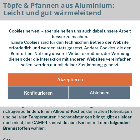
Töpfe & Pfannen aus Aluminium:
Leicht und gut wärmeleitend
Je nach Ziel und Zweck der Reise, kannst du dir deine individuelle
Campingküche zusammenstellen. Dabei kommt es zum einen auf
Cookies nerven! – aber sie helfen uns auch dabei unsere Arbeit
dein Gepäck an. Gerade wenn du mit dem Trekkingrucksack
besser zu machen.
unterwegs bist, spielen
Gewicht und Größe
der Küchenausstattung
Einige Cookies sind für den technischen Betrieb der Website
eine Rolle. Töpfe, Pfannen und Geschirr aus Aluminium sind daher
erforderlich und werden stets gesetzt. Andere Cookies, die den
bestens für solche Trips outdoor geeignet, da sie
leicht
sind und
Komfort bei Nutzung unserer Website erhöhen, der Werbung
hervorragend Wärme leiten
. Aber auch Materialien wie
Edelstahl
,
dienen oder die Interaktion mit anderen Websites vereinfachen
Titan
und
Anti-Haft-Beschichtungen
sind eine gute Wahl für deine
sollen, werden nur mit deiner Zustimmung gesetzt.
Outdoorküche.
Akzeptieren
Outdoorkocher gibt es viele
verschiedene zum Kochen
Ablehnen
Konfigurieren
Bei den Outdoorkochern für die Campingküche kommt es meist auf
den verfügbaren
Brennstoff
und das
Einsatzgebiet
an, um den
richtigen zu finden. Einen Allround-Kocher, der in allen Höhenlagen
und bei allen Temperaturen Höchstleistungen bringt, gibt es leider
noch nicht, bei CAMP4 kannst du aber Kocher mit dem
folgenden
Brennstoffen
wählen: