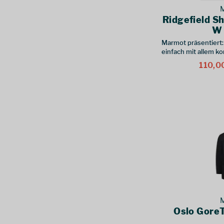
(
1
)
Ridgefield Sh
S/M
(
2
)
W 
18
(
1
)
Marmot präsentiert:
14 - L
(
2
)
einfach mit allem ko
12 - M
(
1
)
110,00
16 - XL
(
3
)
38 - M
(
1
)
40 - L
(
2
)
42 - XL
(
1
)
46 - XS
(
1
)
50 - M
(
1
)
38 - S
(
1
)
40 - M
(
2
)
42 - L
(
3
)
44 - XL
(
2
)
46 - XXL
(
1
)
Oslo GoreT
UK 10 - S
(
1
)