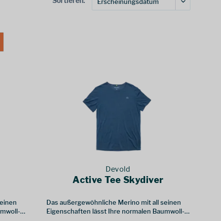
Sortieren:
Devold
Active Tee Skydiver
seinen
Das außergewöhnliche Merino mit all seinen
umwoll-
Eigenschaften lässt Ihre normalen Baumwoll-
llen.
oder Nylon-T-Shirts in den Schatten stellen.