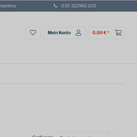
ompetenz
030 322966 200
Mein Konto
0,00 € *