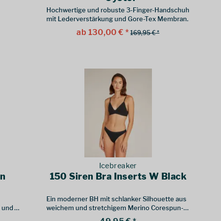
Hochwertige und robuste 3-Finger-Handschuh
mit Lederverstärkung und Gore-Tex Membran.
ab 130,00 € *
169,95 € *
Icebreaker
en
150 Siren Bra Inserts W Black
Ein moderner BH mit schlanker Silhouette aus
n und
weichem und stretchigem Merino Corespun-
Stoff, der Siren BH ist komfortabel, stützend