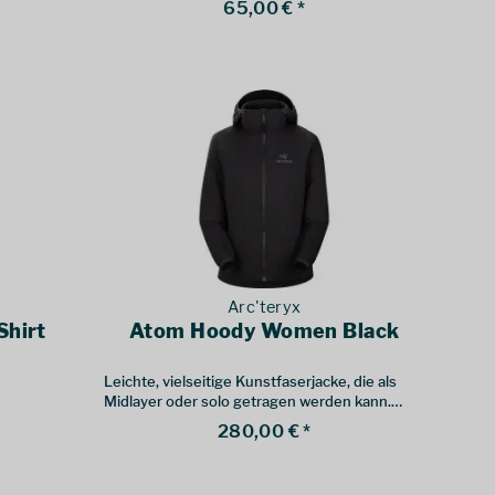
65,00 € *
Arc'teryx
Shirt
Atom Hoody Women Black
Leichte, vielseitige Kunstfaserjacke, die als
Midlayer oder solo getragen werden kann.
Atom Modelle: Midlayer mit
280,00 € *
Synthetikisolierung. Die Atom Hoody war
bisher die Atom LT Hoody.