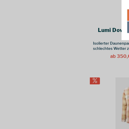
8 Jahre
(
1
)
UK 14
(
1
)
UK 12
(
1
)
M/L
(
8
)
Lumi Down 
S/M
(
16
)
Isolierter Daunenpar
UK 16
(
1
)
schlechtes Wetter 
UK 10
(
1
)
ab 350,
L/XL
(
17
)
L
(
2
)
L/R
(
1
)
M/R
(
1
)
30/R
(
1
)
32/R
(
2
)
34/R
(
1
)
16
(
23
)
52/Short
(
1
)
40/Long
(
1
)