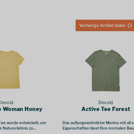
Vorherige Artikel laden
Devold
Devold
ee Woman Honey
Active Tee Forest
Tee wurde entwickelt, um
Das außergewöhnliche Merino mit all 
s Naturerlebnis zu
Eigenschaften lässt Ihre normalen Ba
oder Nylon-T-Shirts in den Schatten ste