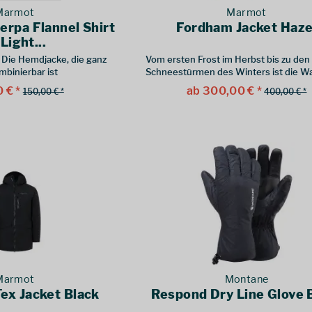
Marmot
Marmot
erpa Flannel Shirt
Fordham Jacket Haze
Light...
 Die Hemdjacke, die ganz
Vom ersten Frost im Herbst bis zu den 
mbinierbar ist
Schneestürmen des Winters ist die Wa
richtigen Bekleidung ein Klacks
 € *
ab 300,00 € *
150,00 € *
400,00 € *
Marmot
Montane
ex Jacket Black
Respond Dry Line Glove 