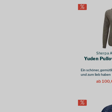
56
(
16
)
Mountain Equipment
(
27
)
58
(
4
)
Mufflon
(
4
)
104
(
2
)
Nordisk
(
1
)
110
(
13
)
Norrøna
(
19
)
116
(
24
)
Ocún
(
10
)
122
(
5
)
Odlo
(
4
)
128
(
25
)
Origin Outdoors
(
2
)
134
(
10
)
Ortovox
(
26
)
Sherpa 
140
(
18
)
Outdoor Research
(
15
)
Yuden Pull
146
(
10
)
Patagonia
(
85
)
152
(
13
)
Ein schöner, gemütli
Petzl
(
1
)
158
(
3
)
und zum lieb haben
Rab
(
57
)
164
(
5
)
ab 100,
Rafiki
(
10
)
10 Jahre
(
1
)
Rainlegs
(
2
)
11-12 Jahre
(
1
)
Roeckl Sports
(
4
)
2 Jahre
(
1
)
Royal Robbins
(
17
)
36 long
(
1
)
Sea to Summit
(
1
)