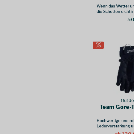
UK 12 - M
(
1
)
Wenn das Wetter um
UK 14 - L
(
1
)
die Schotten dicht 
Down Jacket
UK 16 - XL
(
1
)
50
10 - kurz
(
1
)
12 - kurz
(
2
)
30R
(
1
)
32R
(
1
)
34R
(
1
)
30 - S
(
1
)
32 - M
(
1
)
36 - XL
(
1
)
4 J - 104
(
1
)
6 J - 116
(
2
)
Outdo
8 J - 128
(
1
)
Team Gore-T
30 RL
(
1
)
32 RL
(
2
)
Hochwertige und r
Lederverstärkung 
US 12
(
1
)