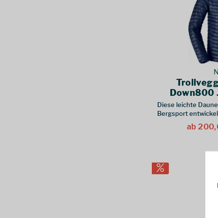
39-42
(
2
)
Sherpa Adventure Gear
(
7
)
4 Jahre
(
1
)
Smartwool
(
12
)
40 long
(
1
)
Steinkauz
(
2
)
42 long
(
1
)
Sunday Afternoons
(
10
)
46 long
(
1
)
The North Face
(
57
)
46 short
(
1
)
Traunstein
(
8
)
N
48 short
(
2
)
Trollveg
Trollkids
(
54
)
5 Jahre
(
1
)
Down800 J
UYN
(
5
)
50 short
(
2
)
Diese leichte Daune
Vaude
(
59
)
Bergsport entwickelt
52 long
(
1
)
Waldkauz
(
1
)
breite Palette von 
ab 200,
52 short
(
2
)
Warmpeace
(
2
)
54 long
(
1
)
Woolpower
(
9
)
54 short
(
2
)
Wäfo
(
2
)
56 long
(
1
)
56 short
(
2
)
6 Jahre
(
1
)
6-7 Jahre
(
1
)
7-8 Jahre
(
2
)