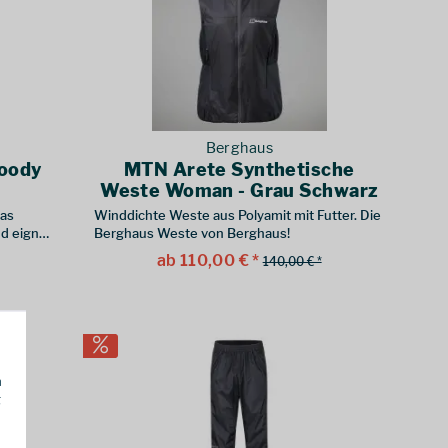
Berghaus
oody
MTN Arete Synthetische
Weste Woman - Grau Schwarz
as
Winddichte Weste aus Polyamit mit Futter. Die
d eignet
Berghaus Weste von Berghaus!
r-
ab 110,00 € *
140,00 € *
h
g