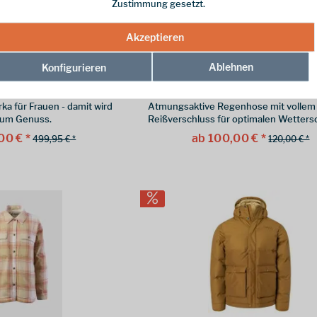
Zustimmung gesetzt.
Akzeptieren
Nordisk
Marmot
Ablehnen
Konfigurieren
Parka -W- Vapor
Precip FullZip Pant W B
Blue
ka für Frauen - damit wird
Atmungsaktive Regenhose mit vollem
zum Genuss.
Reißverschluss für optimalen Wetters
00 € *
ab 100,00 € *
499,95 € *
120,00 € *