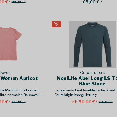
00 € *
65,00 € *
80,00 € *
Devold
Craghoppers
e Woman Apricot
NosiLife Abel Long LS T 
Blue Stone
e Merino mit all seinen
Langarmshirt mit Insektenschutz und
 Ihre normalen Baumwoll-
Feutchtigkeitsregulierung
in den Schatten stellen.
00 € *
ab 50,00 € *
65,00 € *
59,95 € *