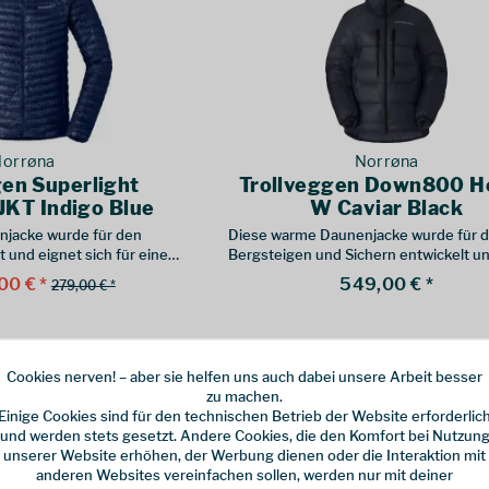
orrøna
Norrøna
gen Superlight
Trollveggen Down800 H
KT Indigo Blue
W Caviar Black
njacke wurde für den
Diese warme Daunenjacke wurde für d
 und eignet sich für eine
Bergsteigen und Sichern entwickelt un
Outdoor-Aktivitäten
sich für eine breite Palette von Outdoo
00 € *
549,00 € *
279,00 € *
Aktivitäten
Cookies nerven! – aber sie helfen uns auch dabei unsere Arbeit besser
zu machen.
Einige Cookies sind für den technischen Betrieb der Website erforderlic
und werden stets gesetzt. Andere Cookies, die den Komfort bei Nutzun
unserer Website erhöhen, der Werbung dienen oder die Interaktion mit
anderen Websites vereinfachen sollen, werden nur mit deiner