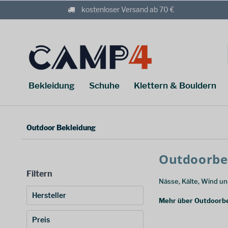
kostenloser Versand ab 70 €
Bekleidung
Schuhe
Klettern & Bouldern
Outdoor Bekleidung
Outdoorbe
Filtern
Nässe, Kälte, Wind und
Hersteller
Mehr über Outdoorbe
3rd Rock
(
2
)
Preis