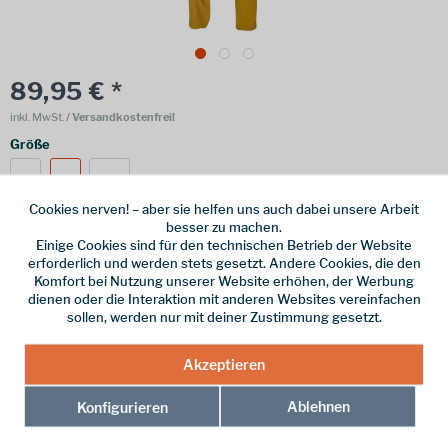
89,95 € *
inkl. MwSt.
/ Versandkostenfrei!
Größe
S
L
XL
Cookies nerven! – aber sie helfen uns auch dabei unsere Arbeit
besser zu machen.
Einige Cookies sind für den technischen Betrieb der Website
erforderlich und werden stets gesetzt. Andere Cookies, die den
Online bestellen
Ladenabholung
Komfort bei Nutzung unserer Website erhöhen, der Werbung
dienen oder die Interaktion mit anderen Websites vereinfachen
vorrätig | Lieferzeit 1-3 Werktage
sollen, werden nur mit deiner Zustimmung gesetzt.
In den
Warenkorb
Akzeptieren
Merken
Ablehnen
Konfigurieren
Hersteller-Nr.:
02939-YellDriT-L