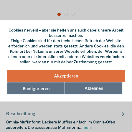
24,95 € *
Cookies nerven! – aber sie helfen uns auch dabei unsere Arbeit
inkl. MwSt.
zzgl. Versandkosten
besser zu machen.
Einige Cookies sind für den technischen Betrieb der Website
Online bestellen
Ladenabholung
erforderlich und werden stets gesetzt. Andere Cookies, die den
Komfort bei Nutzung unserer Website erhöhen, der Werbung
vorrätig | Lieferzeit 1-3 Werktage
dienen oder die Interaktion mit anderen Websites vereinfachen
sollen, werden nur mit deiner Zustimmung gesetzt.
In den
Warenkorb
Akzeptieren
Merken
Ablehnen
Konfigurieren
Hersteller-Nr.:
9943463
Beschreibung
Omnia-Muffinform: Leckere Muffins einfach im Omnia-Ofen
zubereiten. Die passgenaue Muffinform...
mehr