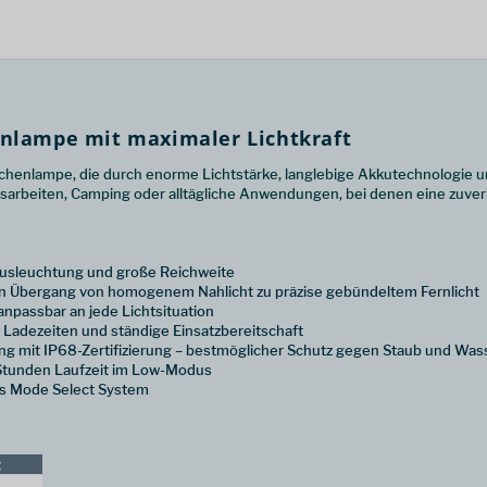
enlampe mit maximaler Lichtkraft
enlampe, die durch enorme Lichtstärke, langlebige Akkutechnologie und v
sarbeiten, Camping oder alltägliche Anwendungen, bei denen eine zuverlä
Ausleuchtung und große Reichweite
n Übergang von homogenem Nahlicht zu präzise gebündeltem Fernlicht
 anpassbar an jede Lichtsituation
 Ladezeiten und ständige Einsatzbereitschaft
g mit IP68-Zertifizierung – bestmöglicher Schutz gegen Staub und Was
Stunden Laufzeit im Low-Modus
es Mode Select System
g