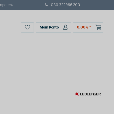
ompetenz
030 322966 200
Mein Konto
0,00 € *