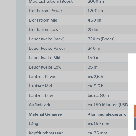
Max. Lichtstrom (Boost)
2000 lm
Lichtstrom Power
1200 lm
Lichtstrom Mid
450 lm
Lichtstrom Low
25 lm
Leuchtweite (max.)
320 m (Boost)
Leuchtweite Power
240 m
Leuchtweite Mid
150 m
Leuchtweite Low
35 m
Laufzeit Power
ca. 2,5 h
Laufzeit Mid
ca. 5,5 h
Laufzeit Low
bis ca. 80 h
Aufladezeit
ca. 180 Minuten (USB-C)
Material Gehäuse
Aluminiumlegierung
Länge
ca. 159 mm
Kopfdurchmesser
ca. 35 mm