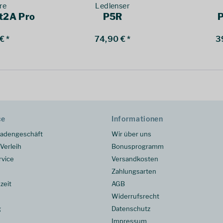
re
Ledlenser
t2A Pro
P5R
€ *
74,90 € *
3
ce
Informationen
adengeschäft
Wir über uns
Verleih
Bonusprogramm
rvice
Versandkosten
Zahlungsarten
zeit
AGB
Widerrufsrecht
g
Datenschutz
Impressum