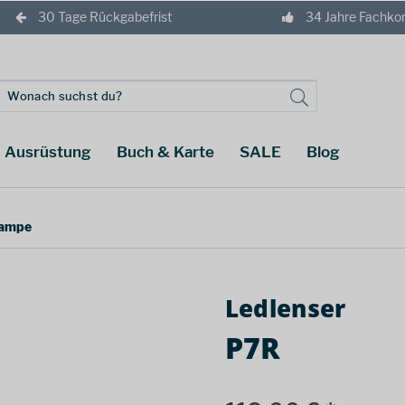
30 Tage Rückgabefrist
34 Jahre Fachk
Ausrüstung
Buch & Karte
SALE
Blog
lampe
Ledlenser
P7R