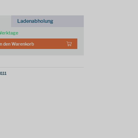
Ladenabholung
 Werktage
In den
Warenkorb
111