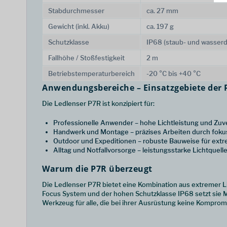
Stabdurchmesser
ca. 27 mm
Gewicht (inkl. Akku)
ca. 197 g
Schutzklasse
IP68 (staub- und wasserd
Fallhöhe / Stoßfestigkeit
2 m
Betriebstemperaturbereich
-20 °C bis +40 °C
Anwendungsbereiche – Einsatzgebiete der 
Die Ledlenser P7R ist konzipiert für:
Professionelle Anwender – hohe Lichtleistung und Zuver
Handwerk und Montage – präzises Arbeiten durch fokus
Outdoor und Expeditionen – robuste Bauweise für ex
Alltag und Notfallvorsorge – leistungsstarke Lichtquel
Warum die P7R überzeugt
Die Ledlenser P7R bietet eine Kombination aus extremer L
Focus System und der hohen Schutzklasse IP68 setzt sie M
Werkzeug für alle, die bei ihrer Ausrüstung keine Komprom