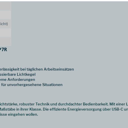
icht)
P7R
lässigkeit bei täglichen Arbeitseinsätzen
sierbare Lichtkegel
treme Anforderungen
le für unvorhergesehene Situationen
ichtstärke, robuster Technik und durchdachter Bedienbarkeit. Mit einer
aßstäbe in ihrer Klasse. Die effiziente Energieversorgung über USB-C u
isse eingehen wollen.