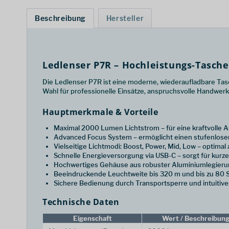
Beschreibung
Hersteller
Ledlenser P7R – Hochleistungs-Tasch
Die Ledlenser P7R ist eine moderne, wiederaufladbare Tasch
Wahl für professionelle Einsätze, anspruchsvolle Handwerk
Hauptmerkmale & Vorteile
Maximal 2000 Lumen Lichtstrom – für eine kraftvolle 
Advanced Focus System – ermöglicht einen stufenlose
Vielseitige Lichtmodi: Boost, Power, Mid, Low – optimal
Schnelle Energieversorgung via USB-C – sorgt für kurze
Hochwertiges Gehäuse aus robuster Aluminiumlegierun
Beeindruckende Leuchtweite bis 320 m und bis zu 80 
Sichere Bedienung durch Transportsperre und intuitiv
Technische Daten
Eigenschaft
Wert / Beschreibun