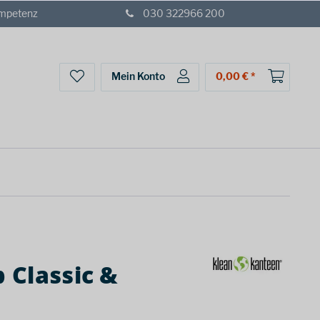
ompetenz
030 322966 200
Mein Konto
0,00 € *
 Classic &