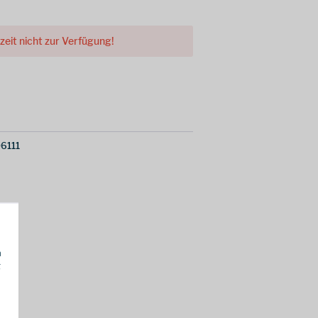
rzeit nicht zur Verfügung!
6111
h
g