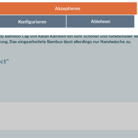
Akzeptieren
Ablehnen
Konfigurieren
body Bamboo Cap von Klean Kanteen ein sehr schöner und funktioneller Ve
rung. Das eingearbeitete Bambus lässt allerdings nur Handwäsche zu.
ct"