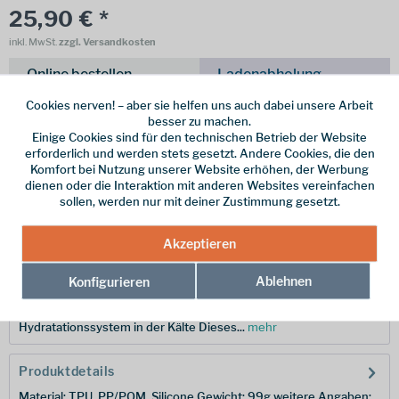
25,90 € *
inkl. MwSt.
zzgl. Versandkosten
Online bestellen
Ladenabholung
Cookies nerven! – aber sie helfen uns auch dabei unsere Arbeit
vorrätig | Lieferzeit 1-3 Werktage
besser zu machen.
Einige Cookies sind für den technischen Betrieb der Website
In den
Warenkorb
erforderlich und werden stets gesetzt. Andere Cookies, die den
Komfort bei Nutzung unserer Website erhöhen, der Werbung
dienen oder die Interaktion mit anderen Websites vereinfachen
Merken
sollen, werden nur mit deiner Zustimmung gesetzt.
Hersteller-Nr.:
HYDX186
Akzeptieren
Ablehnen
Konfigurieren
Beschreibung
ArcticFusion Tube Kit  Die Revolution für dein
Hydratationssystem in der Kälte Dieses...
mehr
Produktdetails
Material: TPU, PP/POM, Silicone Gewicht: 99g weitere Angaben: