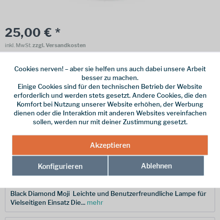
25,00 € *
inkl. MwSt.
zzgl. Versandkosten
Online bestellen
Ladenabholung
Cookies nerven! – aber sie helfen uns auch dabei unsere Arbeit
besser zu machen.
vorrätig | Lieferzeit 1-3 Werktage
Einige Cookies sind für den technischen Betrieb der Website
erforderlich und werden stets gesetzt. Andere Cookies, die den
In den
Warenkorb
Komfort bei Nutzung unserer Website erhöhen, der Werbung
dienen oder die Interaktion mit anderen Websites vereinfachen
sollen, werden nur mit deiner Zustimmung gesetzt.
Merken
Akzeptieren
Hersteller-Nr.:
BD6206834004ALL1
Ablehnen
Konfigurieren
Beschreibung
Black Diamond Moji  Leichte und Benutzerfreundliche Lampe für
Vielseitigen Einsatz Die...
mehr