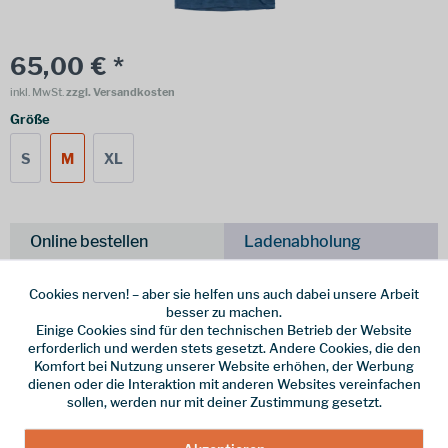
65,00 € *
inkl. MwSt.
zzgl. Versandkosten
Größe
S
M
XL
Online bestellen
Ladenabholung
vorrätig | Lieferzeit 1-3 Werktage
Cookies nerven! – aber sie helfen uns auch dabei unsere Arbeit
besser zu machen.
In den
Warenkorb
Einige Cookies sind für den technischen Betrieb der Website
erforderlich und werden stets gesetzt. Andere Cookies, die den
Komfort bei Nutzung unserer Website erhöhen, der Werbung
Merken
dienen oder die Interaktion mit anderen Websites vereinfachen
sollen, werden nur mit deiner Zustimmung gesetzt.
Hersteller-Nr.:
GO-293-283-B-291A-M