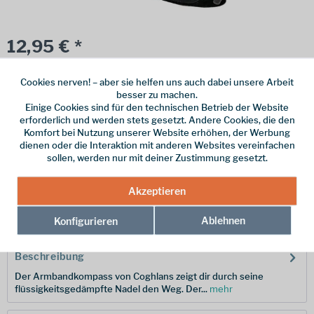
12,95 € *
inkl. MwSt.
zzgl. Versandkosten
Cookies nerven! – aber sie helfen uns auch dabei unsere Arbeit
Online bestellen
Ladenabholung
besser zu machen.
Einige Cookies sind für den technischen Betrieb der Website
vorrätig | Lieferzeit 1-3 Werktage
erforderlich und werden stets gesetzt. Andere Cookies, die den
Komfort bei Nutzung unserer Website erhöhen, der Werbung
In den
Warenkorb
dienen oder die Interaktion mit anderen Websites vereinfachen
sollen, werden nur mit deiner Zustimmung gesetzt.
Merken
Akzeptieren
Hersteller-Nr.:
388652
Ablehnen
Konfigurieren
Beschreibung
Der Armbandkompass von Coghlans zeigt dir durch seine
flüssigkeitsgedämpfte Nadel den Weg. Der...
mehr