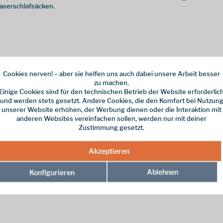
aserschlafsäcken.
Cookies nerven! – aber sie helfen uns auch dabei unsere Arbeit besser
Firmengeschichte
zu machen.
Einige Cookies sind für den technischen Betrieb der Website erforderlic
und werden stets gesetzt. Andere Cookies, die den Komfort bei Nutzun
igte sich August Mayer, der Firmengründer von Goldeck Textil, woraus C
unserer Website erhöhen, der Werbung dienen oder die Interaktion mit
r Daunen als Isolationsmaterial. 1981 wurde die erste G-LOFT® Produktio
anderen Websites vereinfachen sollen, werden nur mit deiner
deck Loft Technology). Seitdem wurden und werden viele Heere und Stre
Zustimmung gesetzt.
icht von Kälteschutz-Bekleidung über Schlafsäcke bis zu Bivakzelte und
Akzeptieren
Ablehnen
Konfigurieren