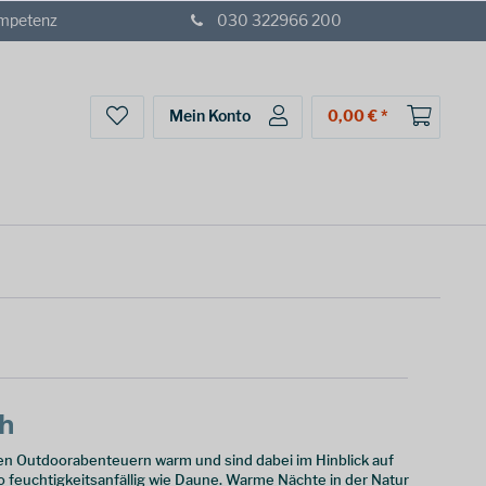
ompetenz
030 322966 200
Mein Konto
0,00 € *
ch
nen Outdoorabenteuern warm und sind dabei im Hinblick auf
 feuchtigkeitsanfällig wie Daune. Warme Nächte in der Natur