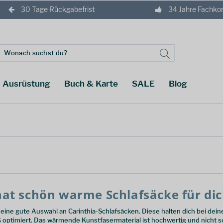
30 Tage Rückgabefrist
34 Jahre Fachk
Ausrüstung
Buch & Karte
SALE
Blog
a
hat schön warme Schlafsäcke für di
ine gute Auswahl an Carinthia-Schlafsäcken. Diese halten dich bei dei
ptimiert. Das wärmende Kunstfasermaterial ist hochwertig und nicht so