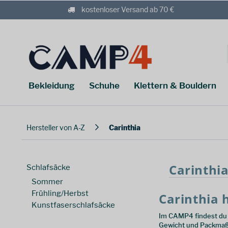
kostenloser Versand ab 70 €
Bekleidung
Schuhe
Klettern & Bouldern
Hersteller von A-Z
Carinthia
Carinthi
Schlafsäcke
Sommer
Frühling/Herbst
Carinthia 
Kunstfaserschlafsäcke
Im CAMP4 findest du e
Gewicht und Packmaß o