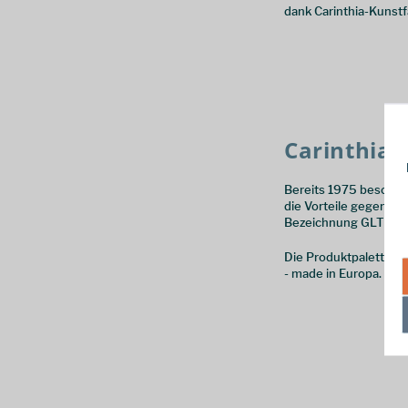
dank Carinthia-Kunstf
Carinthia 
Bereits 1975 beschäft
die Vorteile gegenübe
Bezeichnung GLT (Gol
Die Produktpalette re
- made in Europa.