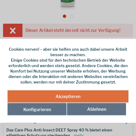
Dieser Artikel steht derzeit nicht zur Verfügung!
3,70 € *
Cookies nerven! – aber sie helfen uns auch dabei unsere Arbeit
Inhalt:
0.015 l (246,67 € * / 1 l)
besser zu machen.
Einige Cookies sind für den technischen Betrieb der Website
inkl. MwSt.
zzgl. Versandkosten
erforderlich und werden stets gesetzt. Andere Cookies, die den
Menge
Komfort bei Nutzung unserer Website erhöhen, der Werbung
dienen oder die Interaktion mit anderen Websites vereinfachen
sollen, werden nur mit deiner Zustimmung gesetzt.
Merken
Akzeptieren
Hersteller-Nr.:
32465
Ablehnen
Konfigurieren
Beschreibung
Das Care Plus Anti-Insect DEET Spray 40 % bietet einen
effektiven Schutz vor stechenden...
mehr