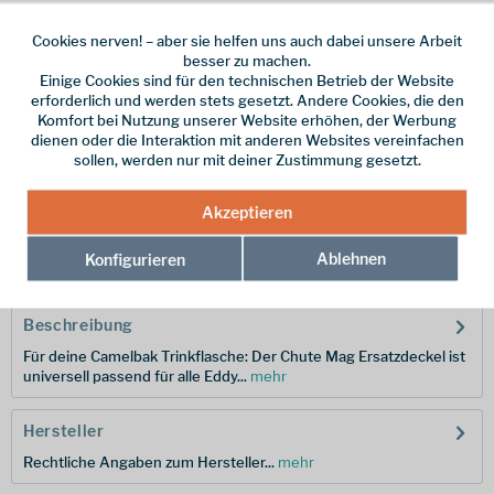
Cookies nerven! – aber sie helfen uns auch dabei unsere Arbeit
besser zu machen.
Einige Cookies sind für den technischen Betrieb der Website
Dieser Artikel steht derzeit nicht zur Verfügung!
erforderlich und werden stets gesetzt. Andere Cookies, die den
Komfort bei Nutzung unserer Website erhöhen, der Werbung
9,95 € *
dienen oder die Interaktion mit anderen Websites vereinfachen
sollen, werden nur mit deiner Zustimmung gesetzt.
inkl. MwSt.
zzgl. Versandkosten
Merken
Akzeptieren
Hersteller-Nr.:
3600077
Ablehnen
Konfigurieren
Beschreibung
Für deine Camelbak Trinkflasche: Der Chute Mag Ersatzdeckel ist
universell passend für alle Eddy...
mehr
Hersteller
Rechtliche Angaben zum Hersteller...
mehr