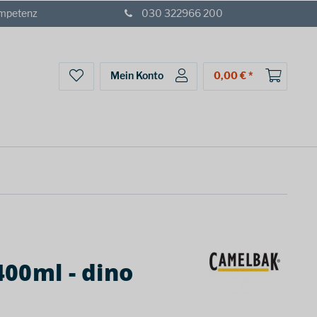
ompetenz
030 322966 200
Mein Konto
0,00 € *
00ml - dino