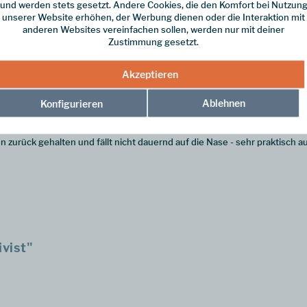
und werden stets gesetzt. Andere Cookies, die den Komfort bei Nutzun
unserer Website erhöhen, der Werbung dienen oder die Interaktion mit
anderen Websites vereinfachen sollen, werden nur mit deiner
Zustimmung gesetzt.
Akzeptieren
t aus leichtem, bruchfestem Tritan™ Kunststoff hergestellt, absolut g
Ablehnen
Konfigurieren
sgestattet, der durch sein ergonomisches, leicht abgewinkeltes Design k
urück gehalten und fällt nicht dauernd auf die Nase - sehr praktisch a
vist"