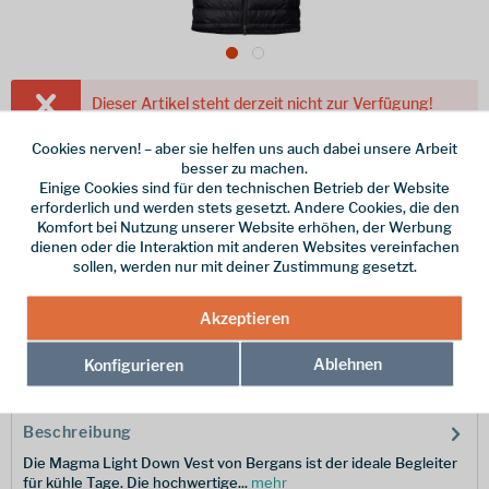
Dieser Artikel steht derzeit nicht zur Verfügung!
240,00 € *
Cookies nerven! – aber sie helfen uns auch dabei unsere Arbeit
besser zu machen.
inkl. MwSt.
/ Versandkostenfrei!
Einige Cookies sind für den technischen Betrieb der Website
erforderlich und werden stets gesetzt. Andere Cookies, die den
Farbe
Komfort bei Nutzung unserer Website erhöhen, der Werbung
dienen oder die Interaktion mit anderen Websites vereinfachen
Größe
sollen, werden nur mit deiner Zustimmung gesetzt.
Merken
Akzeptieren
Ablehnen
Hersteller-Nr.:
Konfigurieren
3052-240723-M
Beschreibung
Die Magma Light Down Vest von Bergans ist der ideale Begleiter
für kühle Tage. Die hochwertige...
mehr