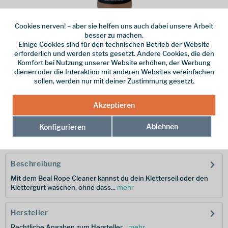
Cookies nerven! – aber sie helfen uns auch dabei unsere Arbeit
besser zu machen.
Dieser Artikel steht derzeit nicht zur Verfügung!
Einige Cookies sind für den technischen Betrieb der Website
erforderlich und werden stets gesetzt. Andere Cookies, die den
16,95 € *
Komfort bei Nutzung unserer Website erhöhen, der Werbung
dienen oder die Interaktion mit anderen Websites vereinfachen
Inhalt:
1 l
sollen, werden nur mit deiner Zustimmung gesetzt.
inkl. MwSt.
zzgl. Versandkosten
Akzeptieren
Merken
Ablehnen
Konfigurieren
Hersteller-Nr.:
RC
Beschreibung
Mit dem Beal Rope Cleaner kannst du dein Kletterseil oder den
Klettergurt waschen, ohne dass...
mehr
Hersteller
Rechtliche Angaben zum Hersteller...
mehr