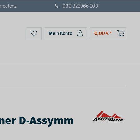
ompetenz
030 322966 200
Mein Konto
0,00 € *
iner D-Assymm