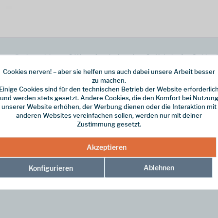
et dir einen sicheren 3-Wege Autolock und große Haltekräfte. So bist du
sen sich auf ihr Equipment absolut verlassen können. Die Stahlkarabiner-
Cookies nerven! – aber sie helfen uns auch dabei unsere Arbeit besser
lässig ab. Außerdem punktet der Austria Alpin D-Assymm 3-Wege Stahlkara
zu machen.
iviert.
Einige Cookies sind für den technischen Betrieb der Website erforderlic
und werden stets gesetzt. Andere Cookies, die den Komfort bei Nutzun
unserer Website erhöhen, der Werbung dienen oder die Interaktion mit
anderen Websites vereinfachen sollen, werden nur mit deiner
Zustimmung gesetzt.
Akzeptieren
3 Wege"
Ablehnen
Konfigurieren