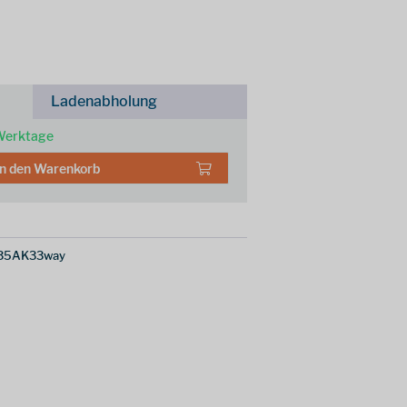
Ladenabholung
 Werktage
In den
Warenkorb
35AK33way