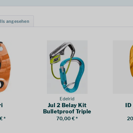
lls angesehen
l
Edelrid
ri
Jul 2 Belay Kit
ID
Bulletproof Triple
€ *
70,00 € *
20