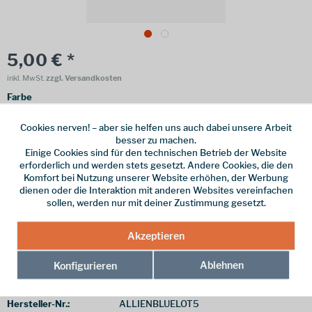
5,00 € *
inkl. MwSt.
zzgl. Versandkosten
Farbe
Cookies nerven! – aber sie helfen uns auch dabei unsere Arbeit
besser zu machen.
Einige Cookies sind für den technischen Betrieb der Website
erforderlich und werden stets gesetzt. Andere Cookies, die den
Komfort bei Nutzung unserer Website erhöhen, der Werbung
Online bestellen
Ladenabholung
dienen oder die Interaktion mit anderen Websites vereinfachen
sollen, werden nur mit deiner Zustimmung gesetzt.
vorrätig | Lieferzeit 1-3 Werktage
In den
Warenkorb
Akzeptieren
Ablehnen
Konfigurieren
Merken
Hersteller-Nr.:
ALLIENBLUELOT5