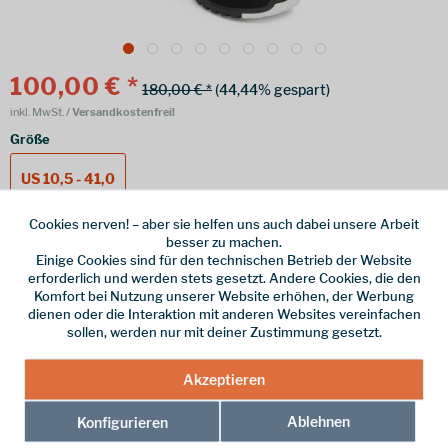
100,00 € *
180,00 € *
(44,44% gespart)
inkl. MwSt.
/ Versandkostenfrei!
Größe
US 10,5 - 41,0
Cookies nerven! – aber sie helfen uns auch dabei unsere Arbeit
Größentabelle >
besser zu machen.
Einige Cookies sind für den technischen Betrieb der Website
erforderlich und werden stets gesetzt. Andere Cookies, die den
Online bestellen
Ladenabholung
Komfort bei Nutzung unserer Website erhöhen, der Werbung
dienen oder die Interaktion mit anderen Websites vereinfachen
sollen, werden nur mit deiner Zustimmung gesetzt.
vorrätig | Lieferzeit 1-3 Werktage
In den
Warenkorb
Akzeptieren
Ablehnen
Konfigurieren
Merken