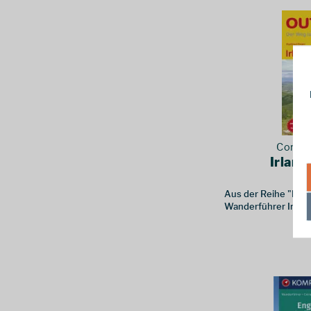
Conrad
Irland
Aus der Reihe "Der W
Wanderführer Irland
1