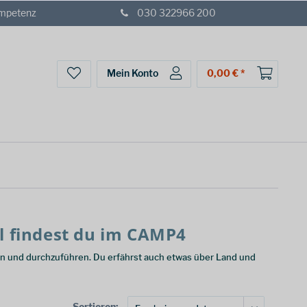
ompetenz
030 322966 200
Mein Konto
0,00 € *
l findest du im CAMP4
n und durchzuführen. Du erfährst auch etwas über Land und
Sortieren: