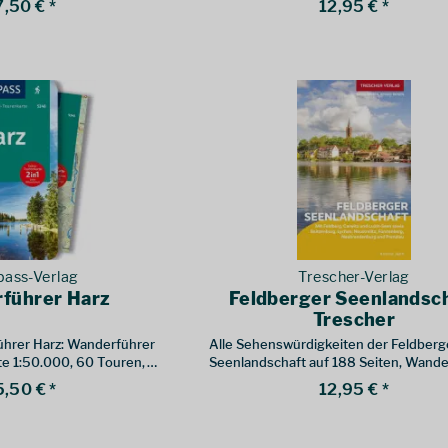
7,50 € *
12,95 € *
inklusive Karte zur offline Verwendung 
KOMPASS-App.
ass-Verlag
Trescher-Verlag
führer Harz
Feldberger Seenlandsc
Trescher
rer Harz: Wanderführer
Alle Sehenswürdigkeiten der Feldberg
te 1:50.000, 60 Touren,
Seenlandschaft auf 188 Seiten, Wand
nload.
Ausflüge und Tipps
5,50 € *
12,95 € *