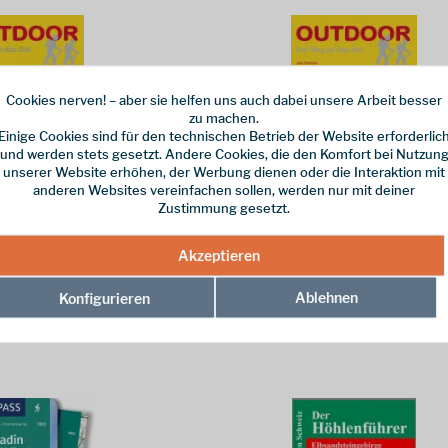
Cookies nerven! – aber sie helfen uns auch dabei unsere Arbeit besser
zu machen.
Einige Cookies sind für den technischen Betrieb der Website erforderlic
und werden stets gesetzt. Andere Cookies, die den Komfort bei Nutzun
unserer Website erhöhen, der Werbung dienen oder die Interaktion mit
anderen Websites vereinfachen sollen, werden nur mit deiner
Zustimmung gesetzt.
 Stein Verlag
Conrad Stein Verlag
: Kerry Way
Peaks of the Balkan
Akzeptieren
eg ist das Ziel" hier der
Aus der Reihe "Der Weg ist das Ziel" h
Ablehnen
: Kerry Way.
Wanderführer für den Fernwanderweg
Konfigurieren
of the Balkans.
4,90 € *
14,00 € *