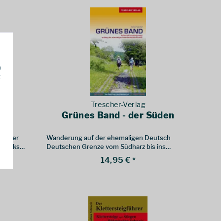
h
g
Trescher-Verlag
s
Grünes Band - der Süden
ier der
Wanderung auf der ehemaligen Deutsch
 Peaks
Deutschen Grenze vom Südharz bis ins
Vogtland
14,95 € *