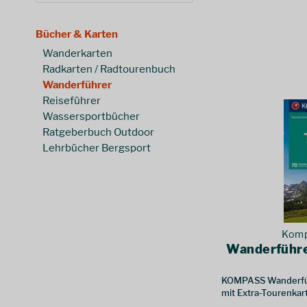
bikeline
(
2
)
Conrad Stein Verlag
(
57
)
10,00 €
34,90 €
Bücher & Karten
von
bis
DUMONT Verlag
(
9
)
Wanderkarten
Heimatbuchverlag Bellmann
(
8
)
Radkarten / Radtourenbuch
hikeline
(
8
)
Wanderführer
Kompass-Verlag
(
46
)
Reiseführer
Naturzeit
(
1
)
Wassersportbücher
Trescher-Verlag
(
4
)
Ratgeberbuch Outdoor
Lehrbücher Bergsport
Komp
Wanderführe
KOMPASS Wanderfüh
mit Extra-Tourenkar