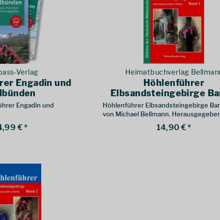
ass-Verlag
Heimatbuchverlag Bellman
rer Engadin und
Höhlenführer
dbünden
Elbsandsteingebirge Ba
hrer Engadin und
Höhlenführer Elbsandsteingebirge Ban
von Michael Bellmann. Herausgegeben
11/2017
4,99 € *
14,90 € *