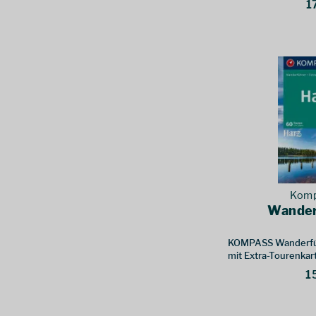
1
Komp
Wander
KOMPASS Wanderfüh
mit Extra-Tourenkar
GPX-Daten zum Dow
1