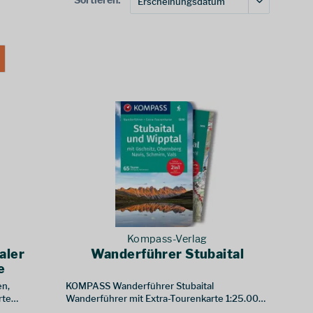
Kompass-Verlag
aler
Wanderführer Stubaital
e
n,
KOMPASS Wanderführer Stubaital
rte
Wanderführer mit Extra-Tourenkarte 1:25.000,
ten
55 Touren, GPX-Daten zum Download