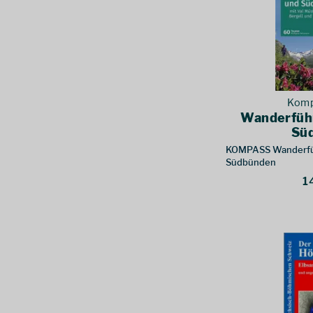
Komp
Wanderfüh
Sü
KOMPASS Wanderfü
Südbünden
1