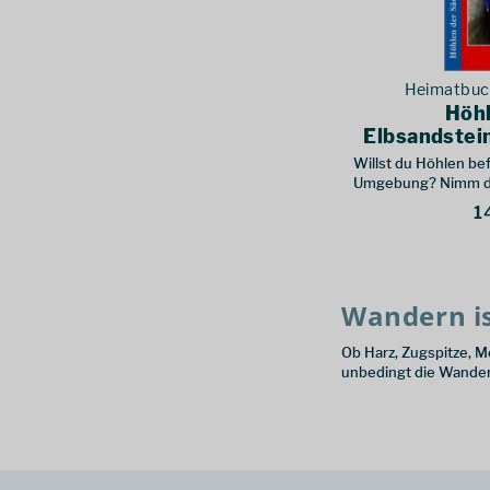
Heimatbuc
Höh
Elbsandstei
Willst du Höhlen be
Umgebung? Nimm de
Michael Bellmann mi
1
Wandern is
Ob Harz, Zugspitze, M
unbedingt die Wander