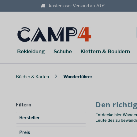
kostenloser Versand ab 70 €
Bekleidung
Schuhe
Klettern & Bouldern
Bücher & Karten
Wanderführer
Den richti
Filtern
Entdecke hier Wander
Hersteller
Leute des zu bewand
Bergverlag Rother
(
166
)
Preis