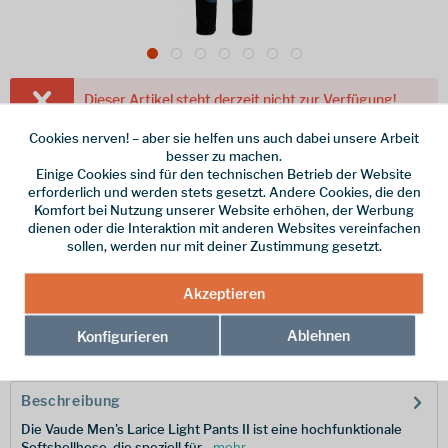
Dieser Artikel steht derzeit nicht zur Verfügung!
Cookies nerven! – aber sie helfen uns auch dabei unsere Arbeit
150,00 € *
besser zu machen.
inkl. MwSt.
/ Versandkostenfrei!
Einige Cookies sind für den technischen Betrieb der Website
erforderlich und werden stets gesetzt. Andere Cookies, die den
Farbe
Komfort bei Nutzung unserer Website erhöhen, der Werbung
dienen oder die Interaktion mit anderen Websites vereinfachen
Größe
sollen, werden nur mit deiner Zustimmung gesetzt.
Akzeptieren
Merken
Ablehnen
Konfigurieren
Hersteller-Nr.:
41679-334-0500
Beschreibung
Die Vaude Men's Larice Light Pants II ist eine hochfunktionale
Softshellhose, die speziell für...
mehr