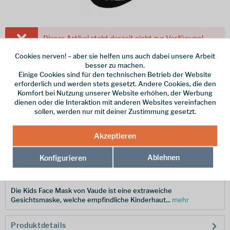
Dieser Artikel steht derzeit nicht zur Verfügung!
Cookies nerven! – aber sie helfen uns auch dabei unsere Arbeit
15,00 € *
besser zu machen.
Einige Cookies sind für den technischen Betrieb der Website
inkl. MwSt.
zzgl. Versandkosten
erforderlich und werden stets gesetzt. Andere Cookies, die den
Farbe
Komfort bei Nutzung unserer Website erhöhen, der Werbung
dienen oder die Interaktion mit anderen Websites vereinfachen
sollen, werden nur mit deiner Zustimmung gesetzt.
Merken
Akzeptieren
Hersteller-Nr.:
04032-010-0000
Ablehnen
Konfigurieren
Beschreibung
Die Kids Face Mask von Vaude ist eine extraweiche
Gesichtsmaske, welche empfindliche Kinderhaut...
mehr
Produktdetails