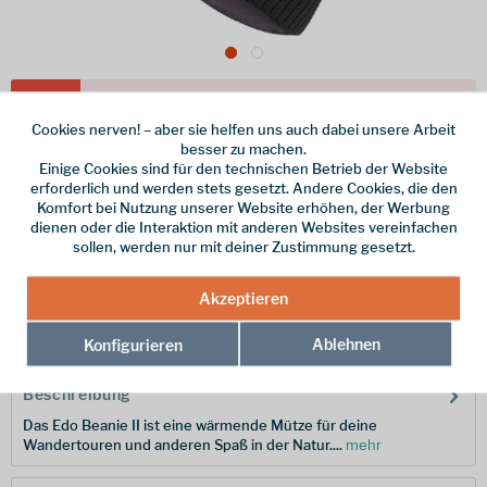
Dieser Artikel steht derzeit nicht zur Verfügung!
Cookies nerven! – aber sie helfen uns auch dabei unsere Arbeit
20,00 € *
besser zu machen.
Einige Cookies sind für den technischen Betrieb der Website
inkl. MwSt.
zzgl. Versandkosten
erforderlich und werden stets gesetzt. Andere Cookies, die den
Komfort bei Nutzung unserer Website erhöhen, der Werbung
Farbe
dienen oder die Interaktion mit anderen Websites vereinfachen
sollen, werden nur mit deiner Zustimmung gesetzt.
Merken
Akzeptieren
Hersteller-Nr.:
40325-010-0000
Ablehnen
Konfigurieren
Beschreibung
Das Edo Beanie II ist eine wärmende Mütze für deine
Wandertouren und anderen Spaß in der Natur....
mehr