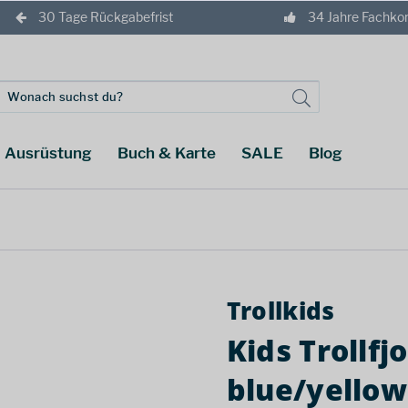
30 Tage Rückgabefrist
34 Jahre Fachk
Ausrüstung
Buch & Karte
SALE
Blog
Trollkids
Kids Trollfj
blue/yellow