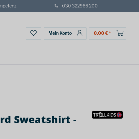
ompetenz
030 322966 200
Mein Konto
0,00 € *
ord Sweatshirt -