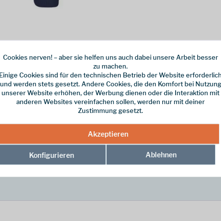
Cookies nerven! – aber sie helfen uns auch dabei unsere Arbeit besser
zu machen.
rch ein dynamisches dreifarbiges Design und den markanten Marken-Schrif
Einige Cookies sind für den technischen Betrieb der Website erforderlic
und werden stets gesetzt. Andere Cookies, die den Komfort bei Nutzun
unserer Website erhöhen, der Werbung dienen oder die Interaktion mit
n klassischen, gemütlichen Sweatshirt-Schnitt sowie die elastischen St
anderen Websites vereinfachen sollen, werden nur mit deiner
s 80 % Baumwolle und 20 % Polyester ist es der ideale Begleiter für den 
Zustimmung gesetzt.
Akzeptieren
blue/yellow"
Ablehnen
Konfigurieren