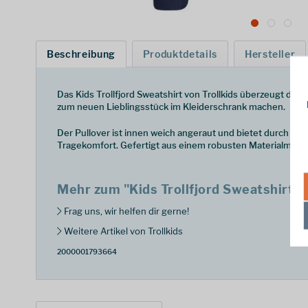
Beschreibung
Produktdetails
Hersteller
Das Kids Trollfjord Sweatshirt von Trollkids überzeugt du
zum neuen Lieblingsstück im Kleiderschrank machen.
Der Pullover ist innen weich angeraut und bietet durch de
Tragekomfort. Gefertigt aus einem robusten Materialmix au
Mehr zum "Kids Trollfjord Sweatshirt - 
Frag uns, wir helfen dir gerne!
Weitere Artikel von Trollkids
2000001793664