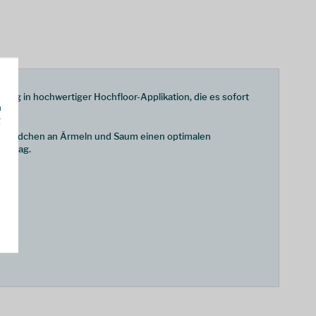
tzug in hochwertiger Hochfloor-Applikation, die es sofort
h
g
rickbündchen an Ärmeln und Saum einen optimalen
Alltag.