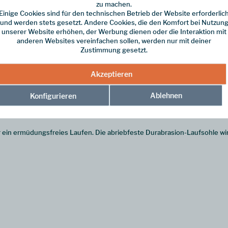
zu machen.
Einige Cookies sind für den technischen Betrieb der Website erforderlic
und werden stets gesetzt. Andere Cookies, die den Komfort bei Nutzun
unserer Website erhöhen, der Werbung dienen oder die Interaktion mit
anderen Websites vereinfachen sollen, werden nur mit deiner
a sind langlebig, robust und absolut komfortabel.
Zustimmung gesetzt.
zum 100jährigen Bestehen des Nationalparks Grand Canyon.
Akzeptieren
asst und sorgen für guten Halt in der Sandale. Perfekt für deine Wasse
Ablehnen
Konfigurieren
en Wanderungen und mit der vorgeformten EVA- Zwischensohle plus dem
ür ein ermüdungsfreies Laufen. Die abriebfeste Durabrasion-Laufsohle wir