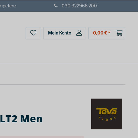
ompetenz
030 322966 200
Mein Konto
0,00 € *
XLT2 Men