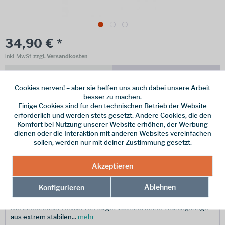
34,90 € *
inkl. MwSt.
zzgl. Versandkosten
Online bestellen
Ladenabholung
Cookies nerven! – aber sie helfen uns auch dabei unsere Arbeit
vorrätig | Lieferzeit 1-3 Werktage
besser zu machen.
Einige Cookies sind für den technischen Betrieb der Website
In den
Warenkorb
erforderlich und werden stets gesetzt. Andere Cookies, die den
Komfort bei Nutzung unserer Website erhöhen, der Werbung
dienen oder die Interaktion mit anderen Websites vereinfachen
Merken
sollen, werden nur mit deiner Zustimmung gesetzt.
Hersteller-Nr.:
talbRINGS000
Akzeptieren
Ablehnen
Konfigurieren
Beschreibung
Die Linebreaker RINGS von target 10a sind deine Trainingsringe
aus extrem stabilen...
mehr