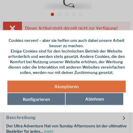
Dieser Artikel steht derzeit nicht zur Verfügung!
49,95 € *
Cookies nerven! – aber sie helfen uns auch dabei unsere Arbeit
besser zu machen.
inkl. MwSt.
zzgl. Versandkosten
Einige Cookies sind für den technischen Betrieb der Website
erforderlich und werden stets gesetzt. Andere Cookies, die den
Farbe
Komfort bei Nutzung unserer Website erhöhen, der Werbung
dienen oder die Interaktion mit anderen Websites vereinfachen
Größe
sollen, werden nur mit deiner Zustimmung gesetzt.
Merken
Akzeptieren
Ablehnen
Hersteller-Nr.:
Konfigurieren
S2A01392B34603
Beschreibung
Der Ultra Adventure Hat von Sunday Afternoons ist der ultimative
Begleiter für jedes...
mehr