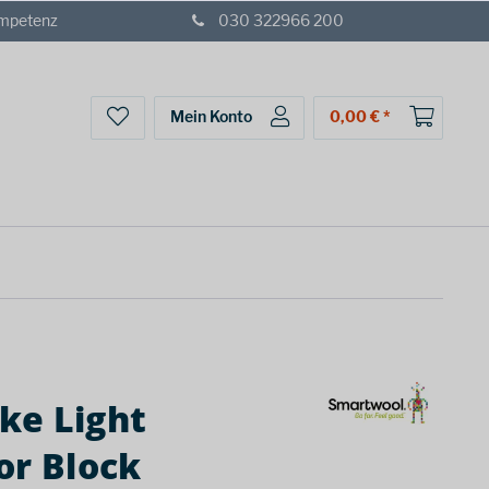
ompetenz
030 322966 200
Mein Konto
0,00 € *
ke Light
or Block