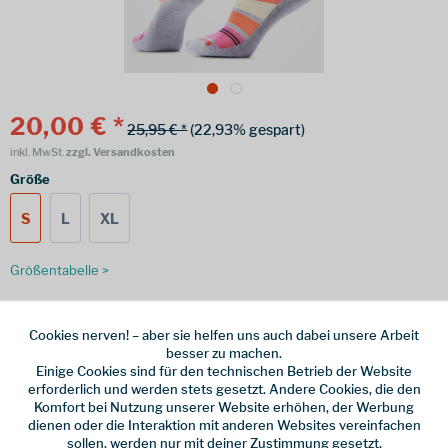
20,00 € *
25,95 € *
(22,93% gespart)
inkl. MwSt.
zzgl. Versandkosten
Größe
S
L
XL
Größentabelle >
Cookies nerven! – aber sie helfen uns auch dabei unsere Arbeit
Online bestellen
Ladenabholung
besser zu machen.
Einige Cookies sind für den technischen Betrieb der Website
vorrätig | Lieferzeit 1-3 Werktage
erforderlich und werden stets gesetzt. Andere Cookies, die den
Komfort bei Nutzung unserer Website erhöhen, der Werbung
In den
Warenkorb
dienen oder die Interaktion mit anderen Websites vereinfachen
sollen, werden nur mit deiner Zustimmung gesetzt.