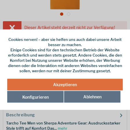
Dieser Artikel steht derzeit nicht zur Verfügung!
40,00 € *
Cookies nerven! – aber sie helfen uns auch dabei unsere Arbeit
besser zu machen.
inkl. MwSt.
zzgl. Versandkosten
Einige Cookies sind für den technischen Betrieb der Website
erforderlich und werden stets gesetzt. Andere Cookies, die den
Farbe
Komfort bei Nutzung unserer Website erhöhen, der Werbung
dienen oder die Interaktion mit anderen Websites vereinfachen
Größe
sollen, werden nur mit deiner Zustimmung gesetzt.
Merken
Akzeptieren
Ablehnen
Hersteller-Nr.:
Konfigurieren
SM515-233-M
Beschreibung
Tarcho Tee Men von Sherpa Adventure Gear: Ausdrucksstarker
Style trifft auf Komfort Das...
mehr