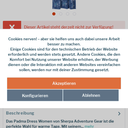
Dieser Artikel steht derzeit nicht zur Verfügung!
80,00 € *
Cookies nerven! – aber sie helfen uns auch dabei unsere Arbeit
besser zu machen.
inkl. MwSt.
/ Versandkostenfrei!
Einige Cookies sind für den technischen Betrieb der Website
erforderlich und werden stets gesetzt. Andere Cookies, die den
Farbe
Komfort bei Nutzung unserer Website erhöhen, der Werbung
dienen oder die Interaktion mit anderen Websites vereinfachen
Größe
sollen, werden nur mit deiner Zustimmung gesetzt.
Merken
Akzeptieren
Ablehnen
Hersteller-Nr.:
Konfigurieren
SW5113-765-S
Beschreibung
Das Padma Dress Women von Sherpa Adventure Gear ist die
perfekte Wahl für warme Tage. Mit seinem...
mehr