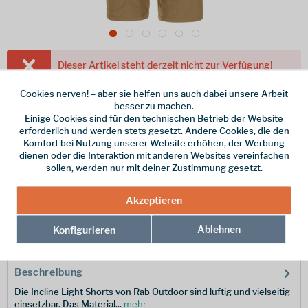
Dieser Artikel steht derzeit nicht zur Verfügung!
90,00 € *
Cookies nerven! – aber sie helfen uns auch dabei unsere Arbeit
besser zu machen.
inkl. MwSt.
/ Versandkostenfrei!
Einige Cookies sind für den technischen Betrieb der Website
erforderlich und werden stets gesetzt. Andere Cookies, die den
Farbe
Komfort bei Nutzung unserer Website erhöhen, der Werbung
dienen oder die Interaktion mit anderen Websites vereinfachen
Größe
sollen, werden nur mit deiner Zustimmung gesetzt.
Merken
Akzeptieren
Ablehnen
Hersteller-Nr.:
Konfigurieren
QFV-07-CMN-36-10
Beschreibung
Die Incline Light Shorts von Rab Outdoor sind luftig und vielseitig
einsetzbar. Das Material...
mehr