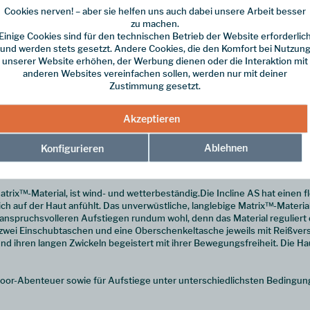
Cookies nerven! – aber sie helfen uns auch dabei unsere Arbeit besser
zu machen.
Einige Cookies sind für den technischen Betrieb der Website erforderlic
und werden stets gesetzt. Andere Cookies, die den Komfort bei Nutzun
unserer Website erhöhen, der Werbung dienen oder die Interaktion mit
anderen Websites vereinfachen sollen, werden nur mit deiner
Zustimmung gesetzt.
t unterwegs
Akzeptieren
strapazierfähig und wetterbeständig, sondern auch ein absolutes Muss 
Ablehnen
Konfigurieren
Vector-Hose, unserem Bestseller; sie beeindruckt durch ihre verbessert
uren in jeder Jahreszeit eignet sich für alle Arten von Gebirgsaktivitäten
trix™-Material, ist wind- und wetterbeständig.Die Incline AS hat einen 
auf der Haut anfühlt. Das unverwüstliche, langlebige Matrix™-Material 
i anspruchsvolleren Aufstiegen rundum wohl, denn das Material reguliert
t zwei Einschubtaschen und eine Oberschenkeltasche jeweils mit Reißver
nd ihren langen Zwickeln begeistert mit ihrer Bewegungsfreiheit. Die Ha
door-Abenteuer sowie für Aufstiege unter unterschiedlichsten Bedingun