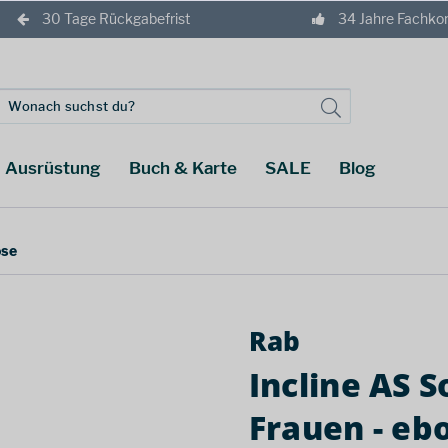
30 Tage Rückgabefrist
34 Jahre Fachk
Ausrüstung
Buch & Karte
SALE
Blog
ose
Rab
Incline AS S
Frauen - eb