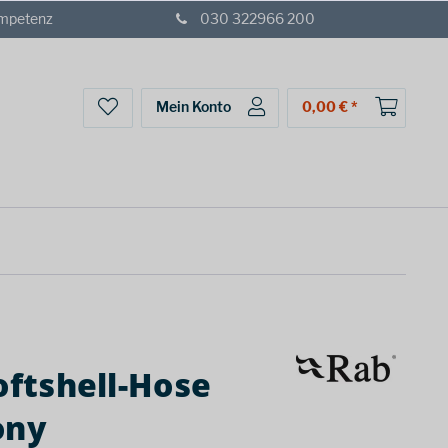
ompetenz
030 322966 200
Mein Konto
0,00 € *
oftshell-Hose
ony