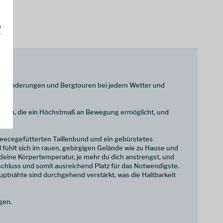
h
g
für Wanderungen und Bergtouren bei jedem Wetter und
e Form, die ein Höchstmaß an Bewegung ermöglicht, und
.
fleecegefütterten Taillenbund und ein gebürstetes
fühlt sich im rauen, gebirgigen Gelände wie zu Hause und
 deine Körpertemperatur, je mehr du dich anstrengst, und
schluss und somit ausreichend Platz für das Notwendigste.
uptnähte sind durchgehend verstärkt, was die Haltbarkeit
gen.