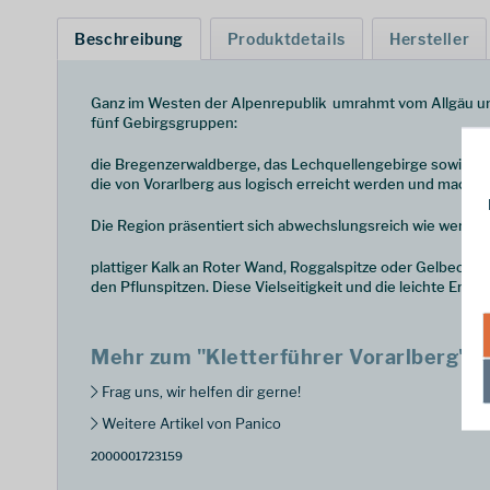
Beschreibung
Produktdetails
Hersteller
Ganz im Westen der Alpenrepublik  umrahmt vom Allgäu und 
fünf Gebirgsgruppen:
die Bregenzerwaldberge, das Lechquellengebirge sowie Teile 
die von Vorarlberg aus logisch erreicht werden und macht da
Die Region präsentiert sich abwechslungsreich wie wenige
plattiger Kalk an Roter Wand, Roggalspitze oder Gelbeck, g
den Pflunspitzen. Diese Vielseitigkeit und die leichte Er
Mehr zum "Kletterführer Vorarlberg"
Frag uns, wir helfen dir gerne!
Weitere Artikel von Panico
2000001723159