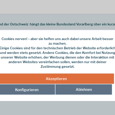
der Ostschweiz  hängt das kleine Bundesland Vorarlberg über ein kurze 
von Rätikon, Silvretta und Verwall. Der Kletterführer hält sich nicht sk
Cookies nerven! – aber sie helfen uns auch dabei unsere Arbeit besser
bei Ausflüge in die Schweiz, nach Tirol und ins Allgäu.
zu machen.
Einige Cookies sind für den technischen Betrieb der Website erforderlic
und werden stets gesetzt. Andere Cookies, die den Komfort bei Nutzun
 andere:
unserer Website erhöhen, der Werbung dienen oder die Interaktion mit
anderen Websites vereinfachen sollen, werden nur mit deiner
riffiges Urgestein um die Darmstädter Hütte, am Patteriol oder im Jamta
Zustimmung gesetzt.
reichbarkeit vom Südwesten Deutschlands machten das Gebiet zu einer der
Akzeptieren
Ablehnen
Konfigurieren