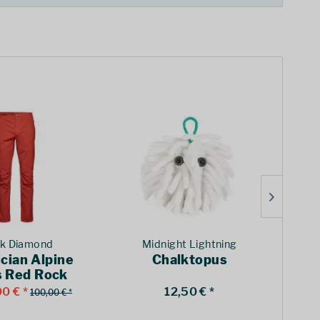
ck Diamond
Midnight Lightning
cian Alpine
Chalktopus
Sc
s Red Rock
0 € *
12,50 € *
100,00 € *