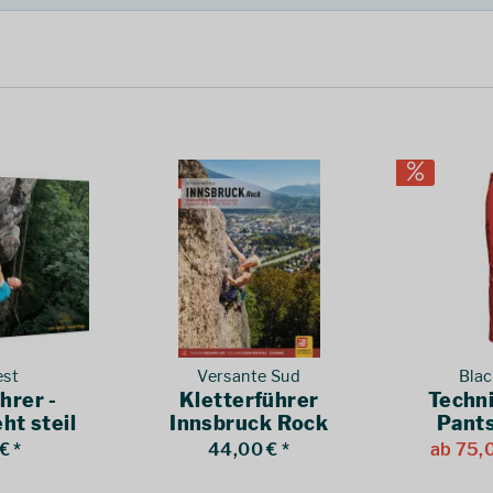
st
Versante Sud
Bla
hrer -
Kletterführer
Techni
ht steil
Innsbruck Rock
Pant
€ *
44,00 € *
ab 75,0