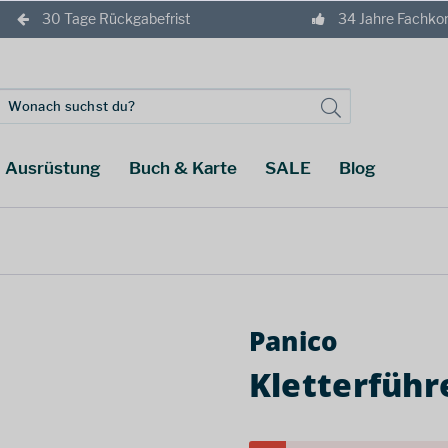
30 Tage Rückgabefrist
34 Jahre Fachk
Ausrüstung
Buch & Karte
SALE
Blog
Panico
Kletterführ