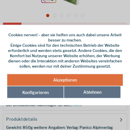
Dieser Artikel steht derzeit nicht zur Verfügung!
Cookies nerven! – aber sie helfen uns auch dabei unsere Arbeit
besser zu machen.
44,80 € *
Einige Cookies sind für den technischen Betrieb der Website
inkl. MwSt.
zzgl. Versandkosten
erforderlich und werden stets gesetzt. Andere Cookies, die den
Komfort bei Nutzung unserer Website erhöhen, der Werbung
Merken
dienen oder die Interaktion mit anderen Websites vereinfachen
sollen, werden nur mit deiner Zustimmung gesetzt.
Hersteller-Nr.:
978-3-95611-154-9
Akzeptieren
Beschreibung
Ablehnen
Konfigurieren
Der Kletterführer „Bayerischer Jura“ aus dem Hause Panico ist
der umfassende Nachfolger für die...
mehr
Produktdetails
Gewicht: 850g weitere Angaben: Verlag: Panico Alpinverlag