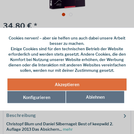
34,80 € *
inkl. MwSt.
zzgl. Versandkosten
Cookies nerven! – aber sie helfen uns auch dabei unsere Arbeit
besser zu machen.
Online bestellen
Ladenabholung
Einige Cookies sind für den technischen Betrieb der Website
erforderlich und werden stets gesetzt. Andere Cookies, die den
vorrätig | Lieferzeit 1-3 Werktage
Komfort bei Nutzung unserer Website erhöhen, der Werbung
dienen oder die Interaktion mit anderen Websites vereinfachen
In den
Warenkorb
sollen, werden nur mit deiner Zustimmung gesetzt.
Merken
Akzeptieren
Hersteller-Nr.:
978-3-95611-011-5
Ablehnen
Konfigurieren
Beschreibung
Christopf Blum und Daniel Silbernagel: Best of keepwild 2.
Auflage 2013 Das Absichern...
mehr