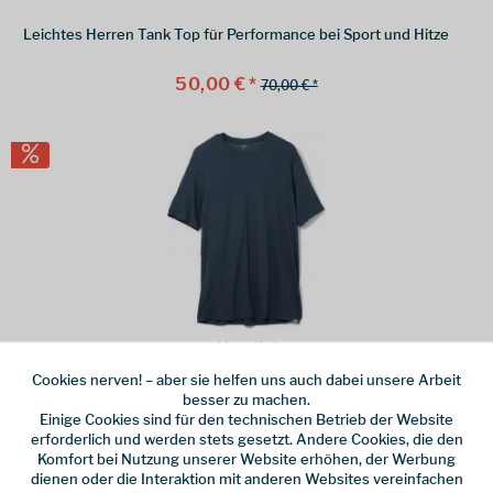
Leichtes Herren Tank Top für Performance bei Sport und Hitze
50,00 € *
70,00 € *
Houdini
Tree Tee Big Bang Blue
Cookies nerven! – aber sie helfen uns auch dabei unsere Arbeit
besser zu machen.
Einige Cookies sind für den technischen Betrieb der Website
Herren T Shirt aus Tencel Lyocell für Komfort im Alltag
erforderlich und werden stets gesetzt. Andere Cookies, die den
Komfort bei Nutzung unserer Website erhöhen, der Werbung
ab 40,00 € *
55,00 € *
dienen oder die Interaktion mit anderen Websites vereinfachen