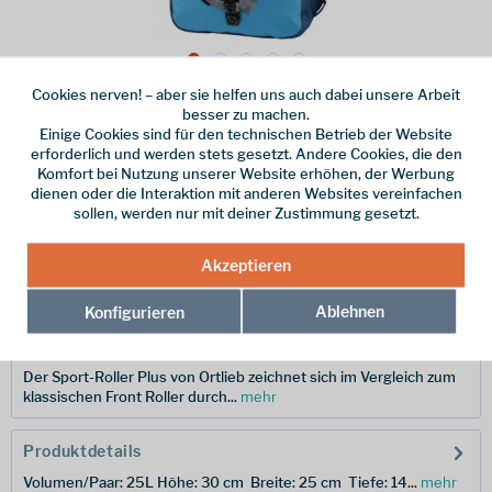
Cookies nerven! – aber sie helfen uns auch dabei unsere Arbeit
Dieser Artikel steht derzeit nicht zur Verfügung!
besser zu machen.
Einige Cookies sind für den technischen Betrieb der Website
150,00 € *
erforderlich und werden stets gesetzt. Andere Cookies, die den
Komfort bei Nutzung unserer Website erhöhen, der Werbung
inkl. MwSt.
/ Versandkostenfrei!
dienen oder die Interaktion mit anderen Websites vereinfachen
sollen, werden nur mit deiner Zustimmung gesetzt.
Merken
Akzeptieren
Hersteller-Nr.:
F6206
Ablehnen
Konfigurieren
Beschreibung
Der Sport-Roller Plus von Ortlieb zeichnet sich im Vergleich zum
klassischen Front Roller durch...
mehr
Produktdetails
Volumen/Paar: 25L Höhe: 30 cm Breite: 25 cm Tiefe: 14...
mehr