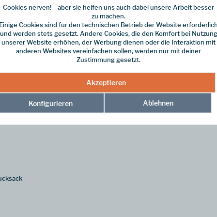
Cookies nerven! – aber sie helfen uns auch dabei unsere Arbeit besser
zu machen.
Einige Cookies sind für den technischen Betrieb der Website erforderlic
und werden stets gesetzt. Andere Cookies, die den Komfort bei Nutzun
unserer Website erhöhen, der Werbung dienen oder die Interaktion mit
esign
anderen Websites vereinfachen sollen, werden nur mit deiner
Zustimmung gesetzt.
ohen Tragekomfort mit technischer Performance. Das Material liegt ang
em überzeugt das Gewebe durch seine extrem schnellen Trocknungseigen
Akzeptieren
irt aktiv geruchshemmend – für ein langanhaltendes Frischegefühl, selb
Ablehnen
Konfigurieren
ucksack