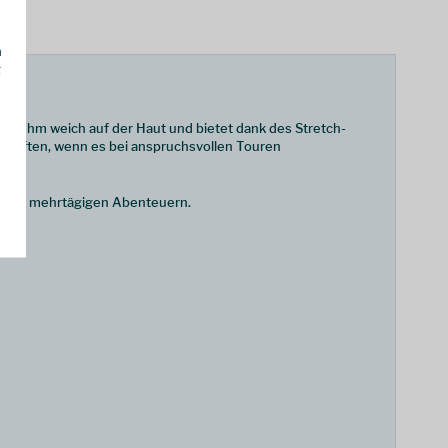
h
g
enehm weich auf der Haut und bietet dank des Stretch-
schaften, wenn es bei anspruchsvollen Touren
st auf mehrtägigen Abenteuern.