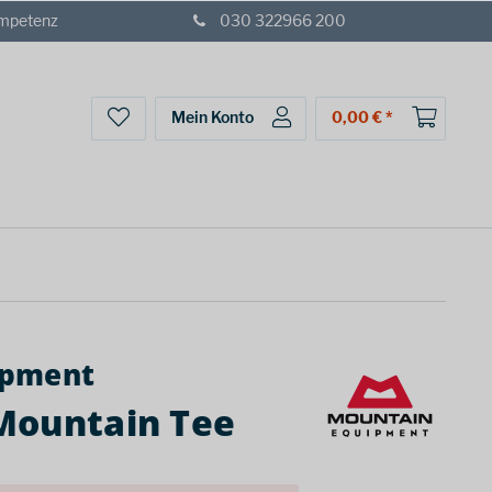
ompetenz
030 322966 200
Mein Konto
0,00 € *
ipment
Mountain Tee