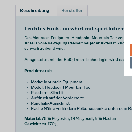
Beschreibung
Hersteller
Leichtes Funktionsshirt mit sportlichem D
Das Mountain Equipment Headpoint Mountain Tee vereint h
Anteils volle Bewegungsfreiheit bei jeder Aktivität. Zud
schweißtreibend wird.
Ausgestattet mit der HeiQ Fresh Technologie, wirkt das Sh
Produktdetails
Marke: Mountain Equipment
Modell: Headpoint Mountain Tee
Passform: Slim Fit
Aufdruck auf der Vorderseite
Rundhals-Ausschnitt
Flache Nähte verhindern Reibungspunkte unter dem R
Material:
76 % Polyester, 19 % Lyocell, 5 % Elastan
Gewicht:
ca. 170 g