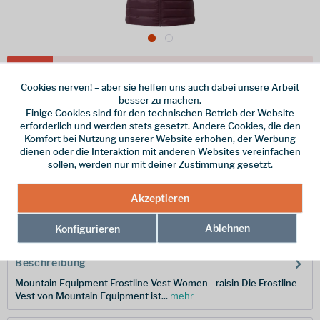
Dieser Artikel steht derzeit nicht zur Verfügung!
Cookies nerven! – aber sie helfen uns auch dabei unsere Arbeit
149,90 € *
besser zu machen.
Einige Cookies sind für den technischen Betrieb der Website
inkl. MwSt.
/ Versandkostenfrei!
erforderlich und werden stets gesetzt. Andere Cookies, die den
Komfort bei Nutzung unserer Website erhöhen, der Werbung
Größe
dienen oder die Interaktion mit anderen Websites vereinfachen
sollen, werden nur mit deiner Zustimmung gesetzt.
Merken
Akzeptieren
Hersteller-Nr.:
ME-004388-01730-14
Ablehnen
Konfigurieren
Beschreibung
Mountain Equipment Frostline Vest Women - raisin Die Frostline
Vest von Mountain Equipment ist...
mehr